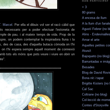
HAN PARTICIPAT
+ 3
80 grams
A encesa de llum
A la llum d'un fanal
T. Marcel
. Per ella el dibuix vol ser el racó càlid que
Agustí Febrer (no b
ts necessaris per a poder efectuar l'estoneta de
Alins - Endevinalle
mple de pau, i al mateix temps de vida. Prop de la
espre, on podem contemplar la inspiradora lluna i la
Amar el arte
ls, des de casa, des d'aquella butaca còmoda on t'hi
Aquelles petites co
i on t'hi espera sempre aquell moment de connexió
Atura't
mb tots els móns que pots veure i viure en obrir un
Bajoqueto (no blog)
nte".
Barruntadas e imá
Besades
**************************************************
Blog de David Rovir
Bona nit i tapat
Brigitte Kisters (no 
Cal Sac
Coltrane (no blog)
Col·lecció de mome
Contes d'Storyville