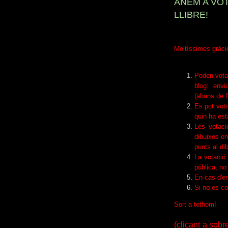
ANEM A VO
LLIBRE!
Moltíssimes gràcie
Poden votar
blog: env
(abans de l
Es pot votar
quin ha est
Les votac
dibuixos en
punts al di
La votació
pública, no
En cas d'e
Si no es co
Sort a tothom!
(clicant a sob