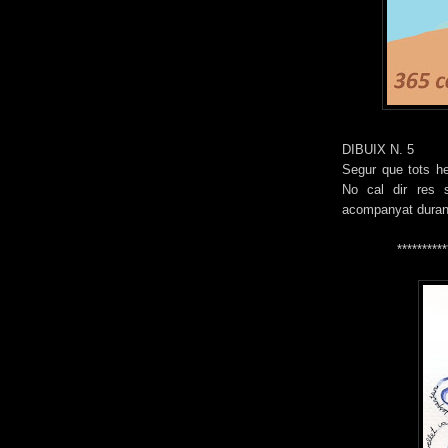
DIBUIX N. 5
Segur que tots he
No cal dir res 
acompanyat durant
**********