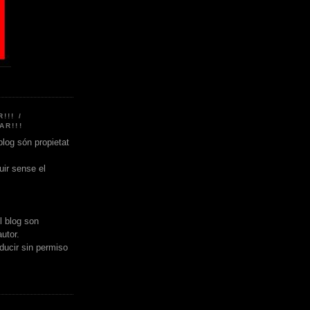
!!! /
AR!!!
blog són propietat
ir sense el
l blog son
utor.
ducir sin permiso