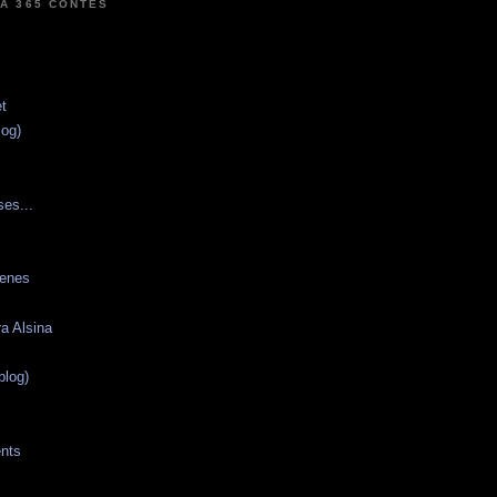
 A 365 CONTES
et
log)
s
ses...
genes
a Alsina
blog)
nts