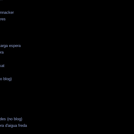
ennacker
tres
larga espera
ra
kat
no blog)
es (no blog)
ra d'aigua freda