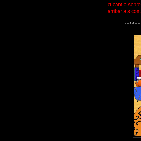
clicant a sobr
arribar als con
**********