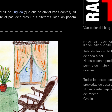
l fill de
Luguca
(que ens ha enviat varis contes). Al
e el pas dels dies i els diferents llocs on podem
Van parlar del blog
**************************************************
PROHIBIT COPIAR
PROHIBIDO COPI
Tots els textos del 
de cada autor.
No es poden reprodu
permís del mateix.
Gràcies!
Todos los textos de
propiedad de cada a
No se pueden repro
del mismo.
Gracias!