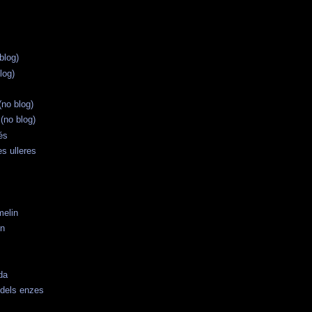
blog)
log)
no blog)
(no blog)
és
les ulleres
melin
on
da
a dels enzes