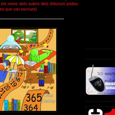
e els noms dels autors dels dibuixos podeu
tes que van escriure)
**************************************************