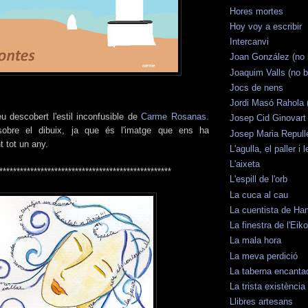
Hores mortes
Hoy voy a escribir
Intercanvi
Joan González (no 
Joaquim Valls (no b
Jocs de nens
Jordi Masó Rahola (
u descobert l'estil inconfusible de
Carme Rosanas.
Josep Cid Ginovart 
sobre el dibuix, ja que és l'imatge que ens ha
Josep Maria Repull
 tot un any.
L'agulla, el paller i 
L'aixeta
**************************************************
L'espill de l'orb
La cuca al cau
La cuentista de Ha
La finestra de l'Eik
La mala hora
La meva perdició
La taberna encanta
La trista existènci
Llibres artesans