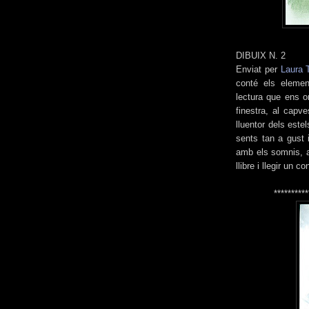
DIBUIX N. 2
Enviat per
Laura 
conté els elemen
lectura que ens o
finestra, al capv
lluentor dels este
sents tan a gust 
amb els somnis, a
llibre i llegir un co
**********