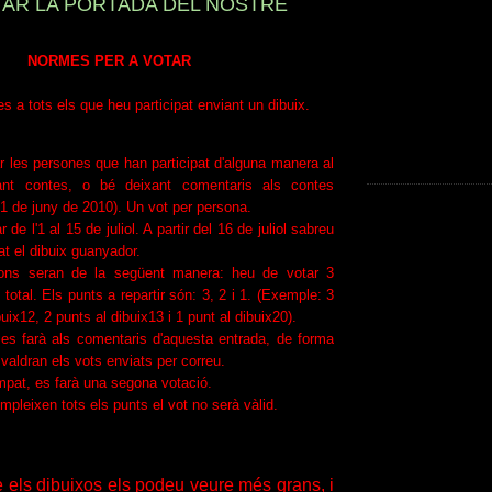
TAR LA PORTADA DEL NOSTRE
NORMES PER A VOTAR
s a tots els que heu participat enviant un dibuix.
 les persones que han participat d'alguna manera al
iant contes, o bé deixant comentaris als contes
'1 de juny de 2010). Un vot per persona.
 de l'1 al 15 de juliol. A partir del 16 de juliol sabreu
at el dibuix guanyador.
ions seran de la següent manera: heu de votar 3
 total. Els punts a repartir són: 3, 2 i 1. (Exemple: 3
buix12, 2 punts al dibuix13 i 1 punt al dibuix20).
 es farà als comentaris d'aquesta entrada, de forma
 valdran els vots enviats per correu.
mpat, es farà una segona votació.
mpleixen tots els punts el vot no serà vàlid.
re els dibuixos els podeu veure més grans, i