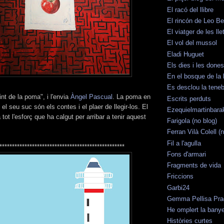
El racó del llibre
El rincón de Leo B
El viatger de les lle
El vol del mussol
Eladi Huguet
Els dies i les dones
En el bosque de la 
Es desclou la teneb
rint de la poma", i l'envia
Àngel Pascual
. La poma en
Escrits perduts
el seu suc són els contes i el plaer de llegir-los. El
Ezequielmartinbara
 tot l'esforç que ha calgut per arribar a tenir aquest
Farigola (no blog)
Ferran Vilà Colell (
Fil a l'agulla
**************************************************
Fons d'armari
Fragments de vida
Friccions
Garbi24
Gemma Pellisa Prad
He omplert la banye
Històries curtes