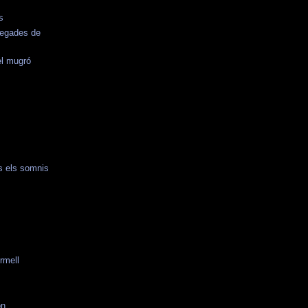
s
vegades de
el mugró
.
s els somnis
ermell
ón