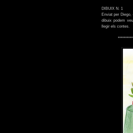
DIBUIX N. 1
Enviat per Diego, e
dibuix podem veur
llegir els contes.
**********