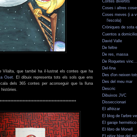
Contes divertits
Coses i altres cose
Coses meves (i a 
l'escola)
Cròniques de sota 
Cuentos a domicilio
David Valle
De feltre
De res, massa
De Roquetes vinc..
Del-fina
 Vilalta, que també ha il·lustrat els contes que ha
Des d'on neixen tot
ia Oset
. El dibuix representa tots els sols que ens
Des del meu mar
scala dels 365 contes per aconseguir que la lluna
Descric
 històries.
Dibuixos JVC
**************************************************
Disseccionari
El alféizar
El blog de l'arbre v
El garaje hermético
El libro de Monell
El pitjor blog del m